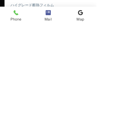
​ハイグレード断熱フィルム
￥33,800
(税込)
Phone
Mail
Map
​DAIHATSU
​タント （リア全面）
​スタンダードフィルム