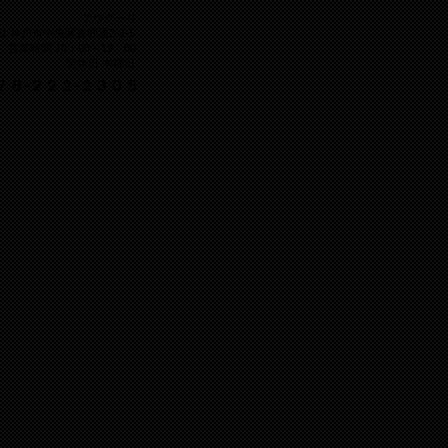
ウグーリ
081 神戸市中央区真砂通2-2-5
 10：00～19：00
休日 木曜日
７８-２２２-２３０５