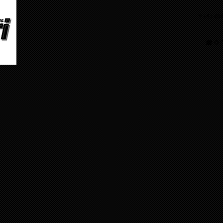
ア
〒651-0
営業時間
定
​
☎０