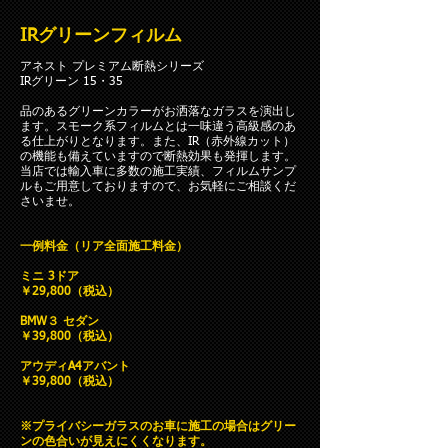
IRグリーンフィルム
アネスト プレミアム断熱シリーズ
IRグリーン 15・35
品のあるグリーンカラーがお洒落なガラスを演出し
ます。スモーク系フィルムとは一味違う高級感のあ
る仕上がりとなります。また、IR（赤外線カット）
の機能も備えていますので断熱効果も発揮します。
当店では輸入車に多数の施工実績、フィルムサンプ
ルもご用意しておりますので、お気軽にご相談くだ
さいませ。
一例料金（リア全面施工料金）
ミニ 3ドア
￥29,800（税込）
BMW３ セダン
￥39,800（税込）
アウディA4アバント
￥39,800（税込）
※プライバシーガラスのお車に施工の場合はグリー
ンの色合いが見えにくくなります。