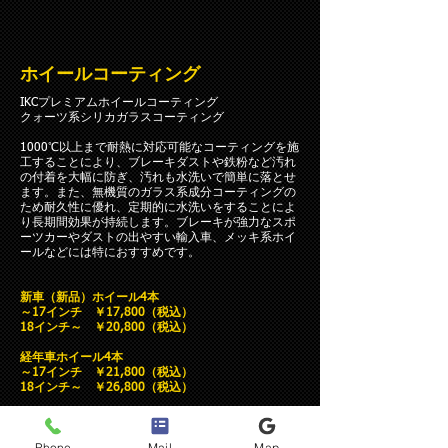
ホイールコーティング
IKCプレミアムホイールコーティング
クォーツ系シリカガラスコーティング
1000℃以上まで耐熱に対応可能なコーティングを施
工することにより、ブレーキダストや鉄粉など汚れ
の付着を大幅に防ぎ、汚れも水洗いで簡単に落とせ
ます。また、無機質のガラス系成分コーティングの
ため耐久性に優れ、定期的に水洗いをすることによ
り長期間効果が持続します。ブレーキが強力なスポ
ーツカーやダストの出やすい輸入車、メッキ系ホイ
ールなどには特におすすめです。
新車（新品）ホイール4本
～17インチ ￥17,800（税込）
18インチ～ ￥20,800（税込）
経年車ホイール4本
～17インチ ￥21,800（税込）
18インチ～ ￥26,800（税込）
※経年ホイールは汚れ除去、洗浄費用など含みます
Phone
Mail
Map